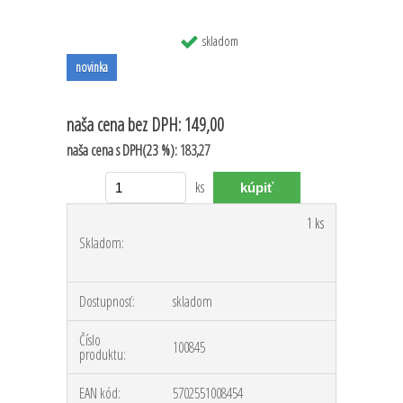
skladom
novinka
naša cena
bez DPH:
149,00
naša cena
s DPH(23 %):
183,27
ks
1 ks
Skladom:
Dostupnosť:
skladom
Číslo
100845
produktu:
EAN kód:
5702551008454