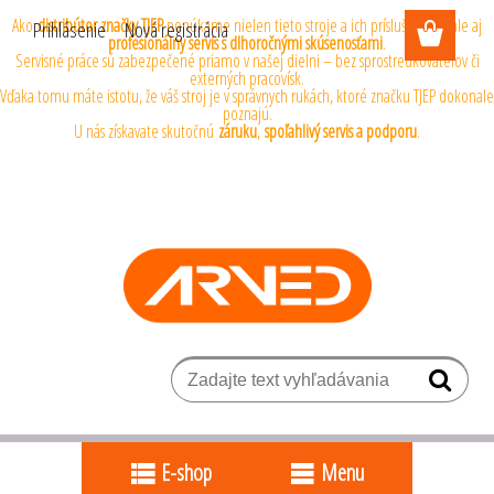
Ako
distribútor značky TJEP
ponúkame nielen tieto stroje a ich príslušenstvo, ale aj
Prihlásenie
Nová registrácia
profesionálny servis s dlhoročnými skúsenosťami
.
Servisné práce sú zabezpečené priamo v našej dielni – bez sprostredkovateľov či
externých pracovísk.
Vďaka tomu máte istotu, že váš stroj je v správnych rukách, ktoré značku TJEP dokonale
poznajú.
U nás získavate skutočnú
záruku
,
spoľahlivý servis a podporu
.
E-shop
Menu