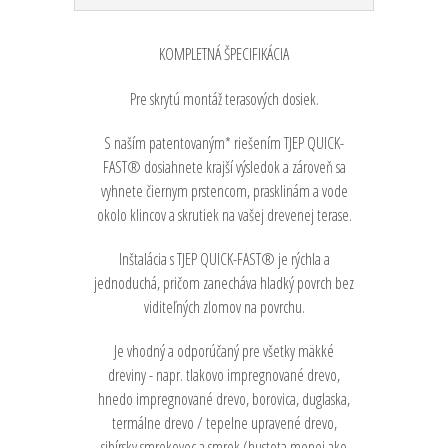
KOMPLETNÁ ŠPECIFIKÁCIA
Pre skrytú montáž terasových dosiek.
S naším patentovaným* riešením TJEP QUICK-
FAST® dosiahnete krajší výsledok a zároveň sa
vyhnete čiernym prstencom, prasklinám a vode
okolo klincov a skrutiek na vašej drevenej terase.
Inštalácia s TJEP QUICK-FAST® je rýchla a
jednoduchá, pričom zanecháva hladký povrch bez
viditeľných zlomov na povrchu.
Je vhodný a odporúčaný pre všetky mäkké
dreviny - napr. tlakovo impregnované drevo,
hnedo impregnované drevo, borovica, duglaska,
termálne drevo / tepelne upravené drevo,
sibírsky smrekovec a smrek (hustota menej ako