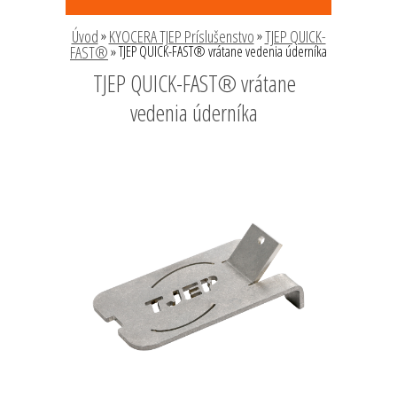
Úvod
»
KYOCERA TJEP Príslušenstvo
»
TJEP QUICK-
FAST®
»
TJEP QUICK-FAST® vrátane vedenia úderníka
TJEP QUICK-FAST® vrátane
vedenia úderníka